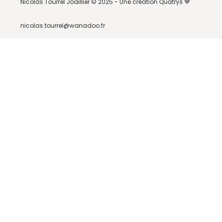
Nicolas Tourrel Joaillier © 2025 -
Une création Quatrys 💙
nicolas.tourrel@wanadoo.fr