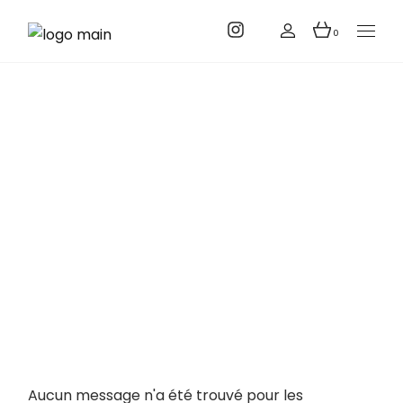
Aller
au
contenu
0
Archives
Accueil
Aucun message n'a été trouvé pour les