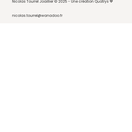
Nicolas Tourrel Joaillier © 2025 -
Une création Quatrys 💙
nicolas.tourrel@wanadoo.fr