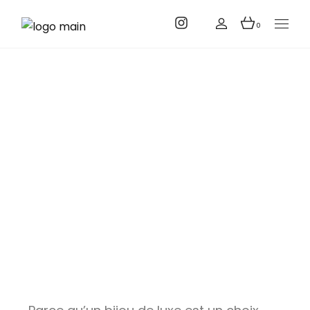
0
Guides &
ressources en
joaillerie de luxe
Accueil
Guides & ressources en joaillerie de luxe