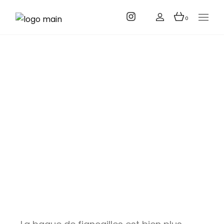
0
Comment
choisir sa
bague de
fiançailles ? Le
guide complet
Accueil
Comment choisir sa bague de fiançailles ? Le guide
complet