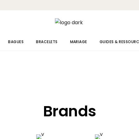
BAGUES
BRACELETS
MARIAGE
GUIDES & RESSOUR
Bagues Diamants
Bracelets Diamants
Alliances
Bagues Émeraude
Bagues de fiançailles
Bagues Rubis
Bagues Saphir
Brands