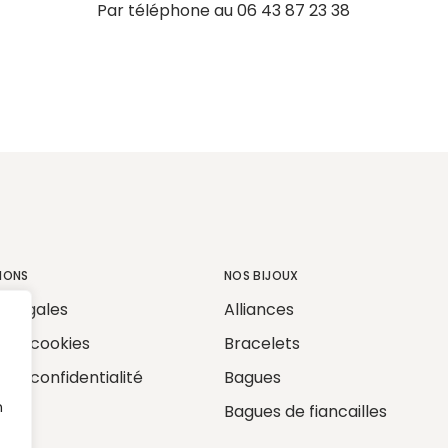
Par téléphone au
06 43 87 23 38
IONS
NOS BIJOUX
s légales
Alliances
e de cookies
Bracelets
e de confidentialité
Bagues
n
Bagues de fiancailles