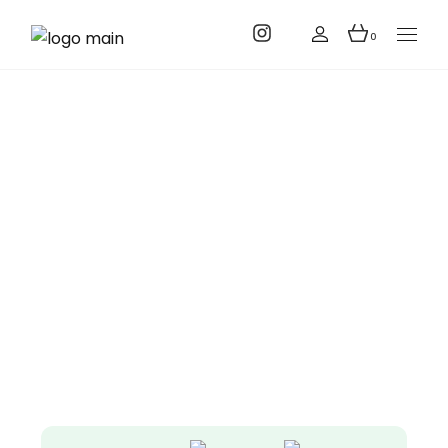
Création de
0
bijoux sur
mesure à
Toulouse :
quand le rêve
devient matière
Accueil
Création de bijoux sur mesure à Toulouse : quand le
rêve devient matière