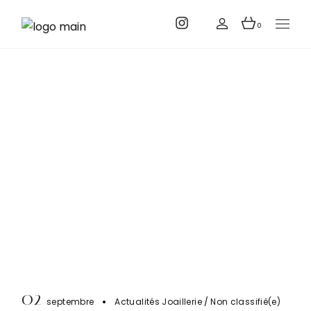
0
Tourrel Joaillier
Accueil
Actualités Joaillerie
Comment reconnaître une
bague diamant de qualité ?
02
septembre
Actualités Joaillerie
Non classifié(e)